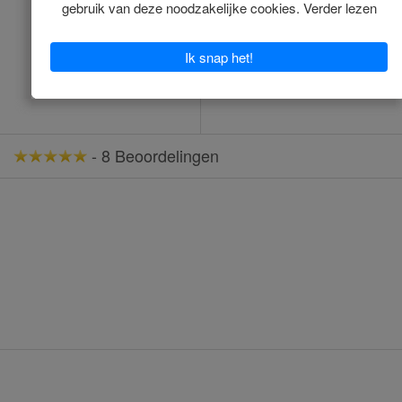
Op voorraad
*
€33.37
*
€34.00
Toevoegen
Toevoegen
-
8 Beoordelingen