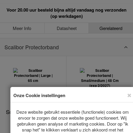
Voor 20.00 uur besteld bijna altijd vandaag nog verzonden
(op werkdagen)
Meer Info
Datasheet
Gerelateerd
Scalibor Protectorband
Scalibor Protectorband
Scalibor Protectorband
| Large | 65 cm
| Small/medium | 48
Cm (exp 2/2027)
Op voorraad