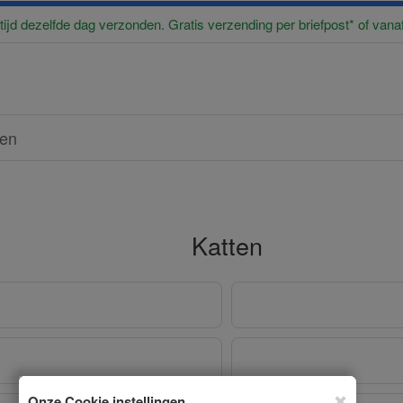
ltijd dezelfde dag verzonden. Gratis verzending per briefpost* of vana
ren
Katten