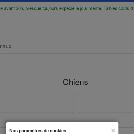
vant 20h, presque toujours expédié le jour même. Faibles coûts d'
imaux
Chiens