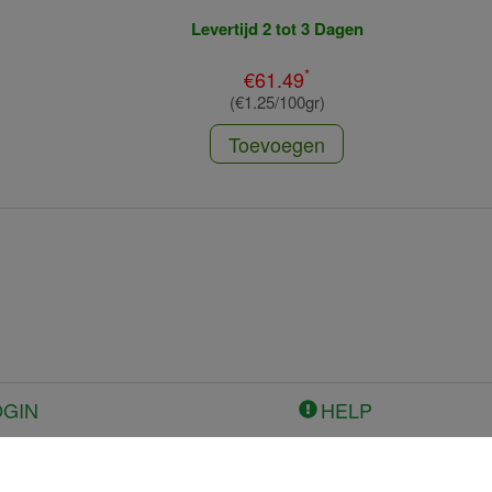
Levertijd 2 tot 3 Dagen
*
€61.49
(€1.25/100gr)
Toevoegen
OGIN
HELP