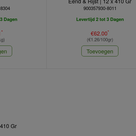
Eend & Rijst | 12 x 410 Gr
-8304
900357930-8011
t 3 Dagen
Levertijd 2 tot 3 Dagen
*
*
1
€62.00
kg)
(€1.26/100gr)
gen
Toevoegen
x 410 Gr