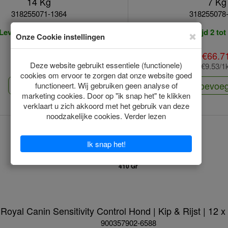
14 Kg
7 Kg
318255071-1364
318255078
Levertijd 2 tot 3 Dagen
Levertijd 2 to
*
€111.18
€66.7
(€7.94/1kg)
(€9.53/1
Toevoegen
Toevoe
Royal Canin Sensitivity Control Hond | Kip & Rijst | 12 
900357902-6588