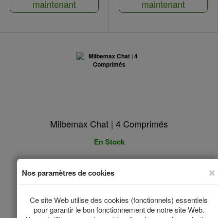
maintenant
maintenant
Milbemax Chat | 4 Comprimés
En Stock
*
€29.70
(€7.42/1pcs)
Acheter maintenant