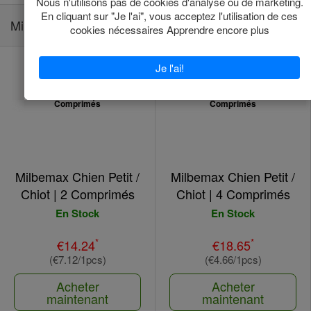
Milbemax Chien
Milbemax Chien Petit /
Milbemax Chien Petit /
Chiot | 2 Comprimés
Chiot | 4 Comprimés
En Stock
En Stock
*
*
€14.24
€18.65
(€7.12/1pcs)
(€4.66/1pcs)
Acheter
Acheter
maintenant
maintenant