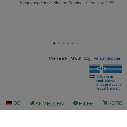
Toegevoegd door:
Klanten Service
-
02nd Nov 2023
* Preise inkl. MwSt. zzgl.
Versandkosten
DE
KORB
ANMELDEN
HILFE