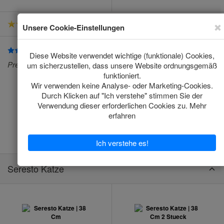
-
52 Bewertungen
Seresto
Preis ist unschlagbar
Toegevoegd door:
Klanten Service
-
17th Sep 2023
Seresto Katze